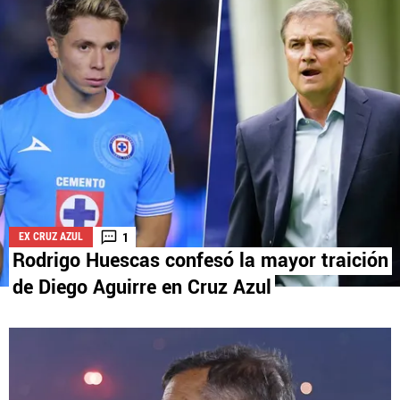
La aceptación de una de las ofertas presentadas en esta página
puede dar lugar a un pago a
Vamos Azul
. Este pago puede influir en
cómo y dónde aparecen los operadores de juego en la página y en el
orden en que aparecen, pero no influye en nuestras evaluaciones.
1
EX CRUZ AZUL
Rodrigo Huescas confesó la mayor traición
de Diego Aguirre en Cruz Azul