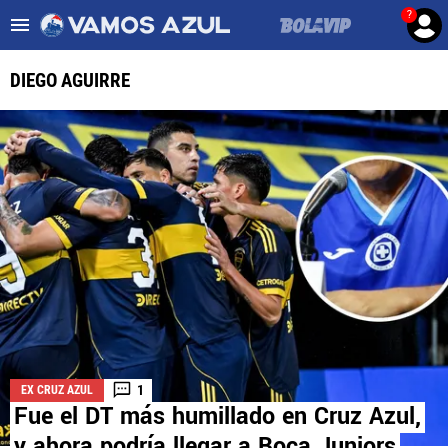
?
Es tendencia
:
Noticias Cruz Azul HOY
Cruz Azul – Filadelfia TV
DIEGO AGUIRRE
ULTIMAS NOTICIAS
LEAGUES CUP
LIGA MX
FEMENIL
FUERZAS BÁSICAS
MERCADO DE FICHAJES
1
EX CRUZ AZUL
OPINIÓN
Fue el DT más humillado en Cruz Azul,
y ahora podría llegar a Boca Juniors