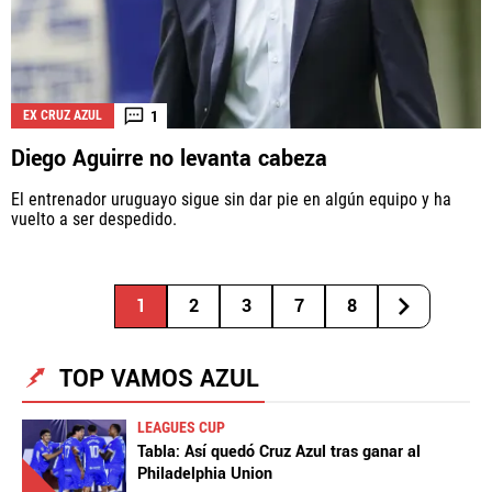
1
EX CRUZ AZUL
Diego Aguirre no levanta cabeza
El entrenador uruguayo sigue sin dar pie en algún equipo y ha
vuelto a ser despedido.
1
2
3
7
8
TOP VAMOS AZUL
LEAGUES CUP
Tabla: Así quedó Cruz Azul tras ganar al
Philadelphia Union