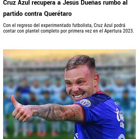
Cruz Azul recupera a Jesús Dueñas rumbo al
partido contra Querétaro
Con el regreso del experimentado futbolista, Cruz Azul podrá
La aceptación de una de las ofertas presentadas en esta página
contar con plantel completo por primera vez en el Apertura 2023.
puede dar lugar a un pago a
Vamos Azul
. Este pago puede influir en
cómo y dónde aparecen los operadores de juego en la página y en el
orden en que aparecen, pero no influye en nuestras evaluaciones.