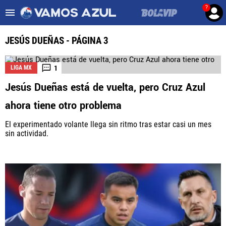
?
Es tendencia
:
Noticias Cruz Azul HOY
Cruz Azul – Filadelfia TV
JESÚS DUEÑAS - PÁGINA 3
ULTIMAS NOTICIAS
1
LIGA MX
LEAGUES CUP
Jesús Dueñas está de vuelta, pero Cruz Azul
ahora tiene otro problema
LIGA MX
El experimentado volante llega sin ritmo tras estar casi un mes
FEMENIL
sin actividad.
FUERZAS BÁSICAS
MERCADO DE FICHAJES
OPINIÓN