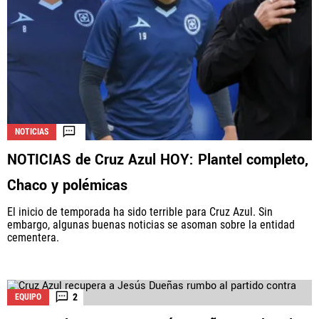
QUIENES SOMOS
|
STAFF
|
CONTACTO
Este portal es una sección especial del portal Bolavip.com
con información destinada a los fans del Club.
Esta sección no tiene relación alguna con el Club. Para visitar
NOTICIAS
el sitio oficial
haz click aquí
NOTICIAS de Cruz Azul HOY: Plantel completo,
Chaco y polémicas
Términos y Condiciones
Políticas de Privacidad
Política Editorial
Ad Choices
El inicio de temporada ha sido terrible para Cruz Azul. Sin
embargo, algunas buenas noticias se asoman sobre la entidad
cementera.
Vamos Azul, al igual que Futbol Sites, es una
compañía perteneciente a Better Collective. Todos
los derechos reservados.
2
EQUIPO