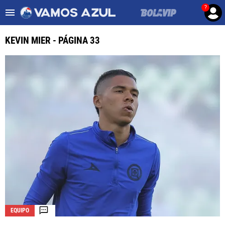
?
Es tendencia
:
Noticias Cruz Azul HOY
Cruz Azul – Filadelfia TV
KEVIN MIER - PÁGINA 33
ULTIMAS NOTICIAS
LEAGUES CUP
LIGA MX
FEMENIL
FUERZAS BÁSICAS
MERCADO DE FICHAJES
OPINIÓN
EQUIPO