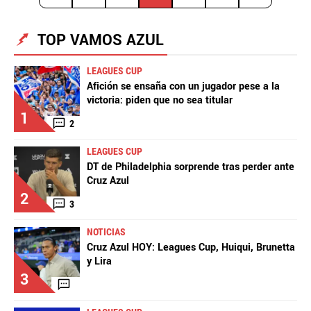
TOP VAMOS AZUL
LEAGUES CUP
Afición se ensaña con un jugador pese a la
victoria: piden que no sea titular
1
2
LEAGUES CUP
DT de Philadelphia sorprende tras perder ante
Cruz Azul
2
3
NOTICIAS
Cruz Azul HOY: Leagues Cup, Huiqui, Brunetta
y Lira
3