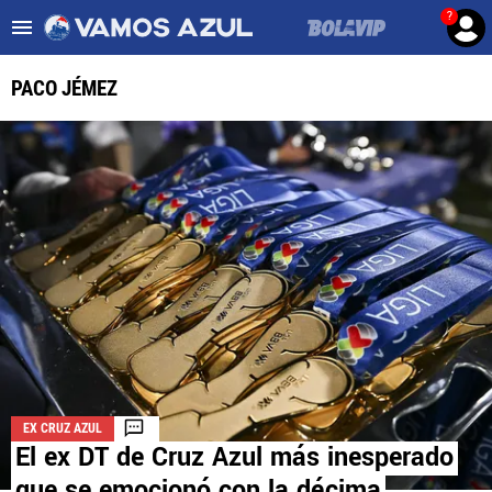
?
Es tendencia
:
Noticias Cruz Azul HOY
Cruz Azul – Filadelfia TV
PACO JÉMEZ
ULTIMAS NOTICIAS
LEAGUES CUP
LIGA MX
FEMENIL
FUERZAS BÁSICAS
MERCADO DE FICHAJES
EX CRUZ AZUL
OPINIÓN
El ex DT de Cruz Azul más inesperado
que se emocionó con la décima