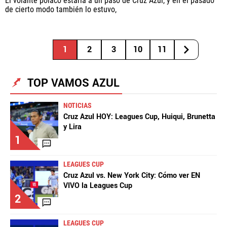
El volante polaco estaría a un paso de Cruz Azul, y en el pasado
de cierto modo también lo estuvo,
1
2
3
10
11
TOP VAMOS AZUL
NOTICIAS
Cruz Azul HOY: Leagues Cup, Huiqui, Brunetta
y Lira
1
LEAGUES CUP
Cruz Azul vs. New York City: Cómo ver EN
VIVO la Leagues Cup
2
LEAGUES CUP