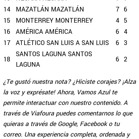
14
MAZATLÁN
MAZATLÁN
7
6
15
MONTERREY
MONTERREY
4
5
16
AMÉRICA
AMÉRICA
6
4
17
ATLÉTICO SAN LUIS
A SAN LUIS
6
3
SANTOS LAGUNA
SANTOS
18
6
2
LAGUNA
¿Te gustó nuestra nota? ¿Hiciste corajes? ¡Alza
la voz y exprésate! Ahora, Vamos Azul te
permite interactuar con nuestro contenido. A
través de Viafoura puedes comentarnos lo que
quieras a través de Google, Facebook o tu
correo. Una experiencia completa, ordenada y