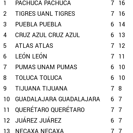
1
PACHUCA
PACHUCA
7
16
2
TIGRES UANL
TIGRES
7
16
3
PUEBLA
PUEBLA
6
14
4
CRUZ AZUL
CRUZ AZUL
6
13
5
ATLAS
ATLAS
7
12
6
LEÓN
LEÓN
7
11
7
PUMAS UNAM
PUMAS
6
10
8
TOLUCA
TOLUCA
6
10
9
TIJUANA
TIJUANA
7
8
10
GUADALAJARA
GUADALAJARA
6
7
11
QUERÉTARO
QUERÉTARO
7
7
12
JUÁREZ
JUÁREZ
6
7
13
NECAXA
NECAXA
7
7