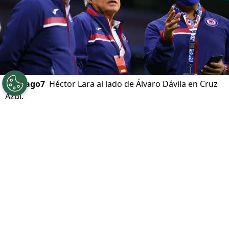
©
Imago7
Héctor Lara al lado de Álvaro Dávila en Cruz
Azul.
Por
Karina Bobadilla
Síguenos en Google