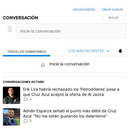
INICIAR SESIÓN
|
CREAR CUENTA
CONVERSACIÓN
SIGA ESTA C
SEGUIR
LOS MÁS RECIENTES
TODOS LOS COMENTARIOS
Todos los comentarios
Inicie la conversación
PUBLICIDAD
CONVERSACIONES ACTIVAS
Este listado muestra los artículos con más comentarios en los último
Un artículo de tendencia con el título "Erik Lira habría rechazado l
Erik Lira habría rechazado los 'Petrodólares' pese a
que Cruz Azul aceptó la oferta de Al Jazira
4