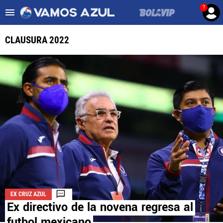
?
Es tendencia
:
Noticias Cruz Azul HOY
Cruz Azul – Filadelfia TV
CLAUSURA 2022
ULTIMAS NOTICIAS
LEAGUES CUP
LIGA MX
FEMENIL
FUERZAS BÁSICAS
MERCADO DE FICHAJES
EX CRUZ AZUL
OPINIÓN
Ex directivo de la novena regresa al
futbol mexicano