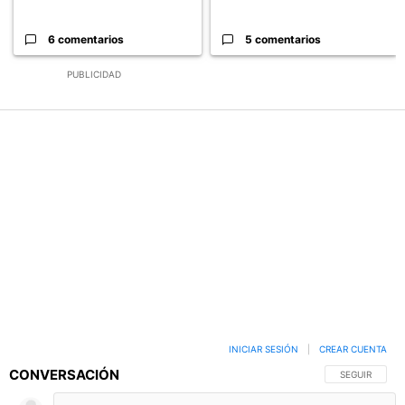
6 comentarios
5 comentarios
PUBLICIDAD
INICIAR SESIÓN
|
CREAR CUENTA
CONVERSACIÓN
SIGA ESTA C
SEGUIR