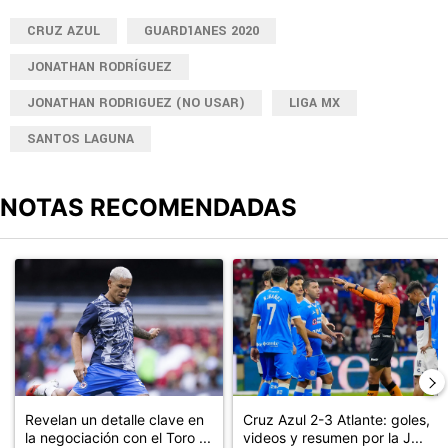
CRUZ AZUL
GUARD1ANES 2020
JONATHAN RODRÍGUEZ
JONATHAN RODRIGUEZ (NO USAR)
LIGA MX
SANTOS LAGUNA
NOTAS RECOMENDADAS
Este listado muestra los artículos con más comentarios en los últimos
Un artículo de tendencia con el título "Revelan un detalle clave en
Un artículo de tendencia con el 
Revelan un detalle clave en
Cruz Azul 2-3 Atlante: goles,
la negociación con el Toro ...
videos y resumen por la J...