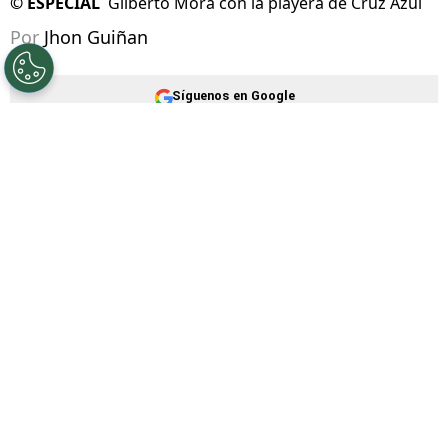
©
ESPECIAL
Gilberto Mora con la playera de Cruz Azul
Por
Jhon Guiñan
Síguenos en Google
La Selección Mexicana ha convencido a todos
con su rendimiento en lo que va del
Mundial
2026
, donde se prepara para enfrentar a
Inglaterra en los Octavos de Final. El Tri
cuenta con el gran momento de varias figuras
y uno de los que ha impresionado más es