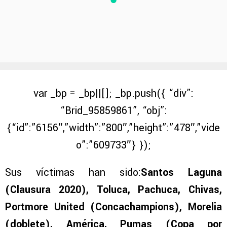
var _bp = _bp||[]; _bp.push({ “div”:
“Brid_95859861”, “obj”:
{“id”:”6156″,”width”:”800″,”height”:”478″,”vide
o”:”609733″} });
Sus víctimas han sido:
Santos Laguna
(Clausura 2020), Toluca, Pachuca, Chivas,
Portmore United (Concachampions), Morelia
(doblete), América, Pumas (Copa por