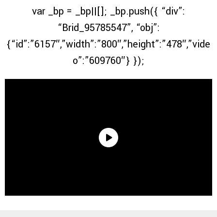
var _bp = _bp||[]; _bp.push({ “div”:
“Brid_95785547”, “obj”:
{“id”:”6157″,”width”:”800″,”height”:”478″,”vide
o”:”609760″} });