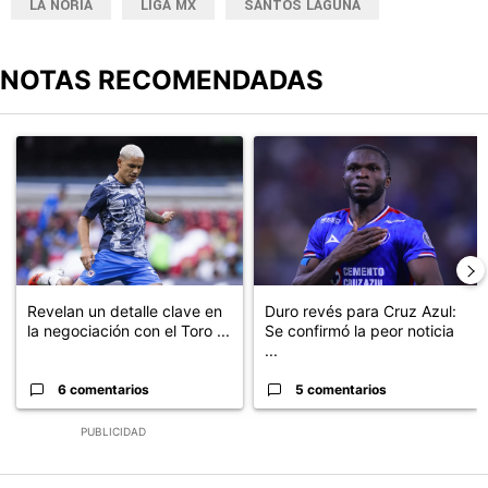
LA NORIA
LIGA MX
SANTOS LAGUNA
NOTAS RECOMENDADAS
Este listado muestra los artículos con más comentarios en los últimos
Un artículo de tendencia con el título "Revelan un detalle clave en
Un artículo de tendencia con el t
Revelan un detalle clave en
Duro revés para Cruz Azul:
la negociación con el Toro ...
Se confirmó la peor noticia
...
6 comentarios
5 comentarios
PUBLICIDAD