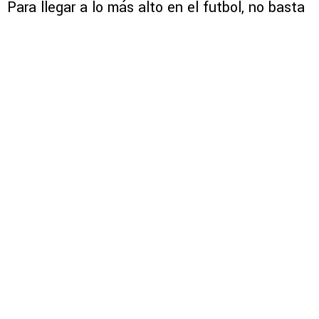
Para llegar a lo más alto en el futbol, no basta
con entrenar con el equipo. Los futbolistas de
élite saben que su rendimiento depende
también del esfuerzo que hacen fuera del club,
ya sea en su propio gimnasio, en centros
especializados o incluso en casa.
PUBLICIDAD