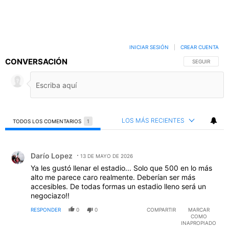
INICIAR SESIÓN
|
CREAR CUENTA
CONVERSACIÓN
SIGA ESTA C
SEGUIR
LOS MÁS RECIENTES
TODOS LOS COMENTARIOS
1
Todos los comentarios
Comentario de Darío Lopez.
Darío Lopez
13 DE MAYO DE 2026
Ya les gustó llenar el estadio... Solo que 500 en lo más
alto me parece caro realmente. Deberían ser más
accesibles. De todas formas un estadio lleno será un
negociazo!!
RESPONDER
0
0
COMPARTIR
MARCAR
COMO
INAPROPIADO