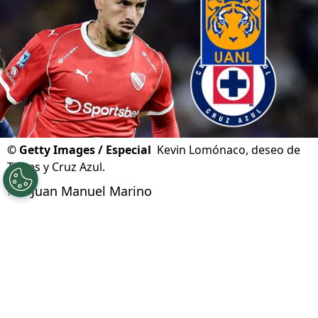
©
Getty Images / Especial
Kevin Lomónaco, deseo de
Tigres y Cruz Azul.
Por
Juan Manuel Marino
Síguenos en Google
Cruz Azul tiene entre sus principales
prioridades del
mercado de fichajes
de verano,