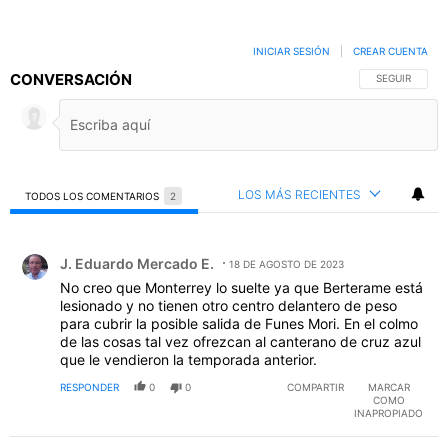
INICIAR SESIÓN
|
CREAR CUENTA
CONVERSACIÓN
SIGA ESTA C
SEGUIR
LOS MÁS RECIENTES
TODOS LOS COMENTARIOS
2
Todos los comentarios
Comentario de J. Eduardo Mercado E..
J. Eduardo Mercado E.
18 DE AGOSTO DE 2023
No creo que Monterrey lo suelte ya que Berterame está
lesionado y no tienen otro centro delantero de peso
para cubrir la posible salida de Funes Mori. En el colmo
de las cosas tal vez ofrezcan al canterano de cruz azul
que le vendieron la temporada anterior.
RESPONDER
0
0
COMPARTIR
MARCAR
COMO
INAPROPIADO