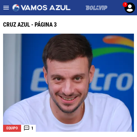
?
Es tendencia
:
Noticias Cruz Azul HOY
Cruz Azul – Filadelfia TV
CRUZ AZUL - PÁGINA 3
ULTIMAS NOTICIAS
LEAGUES CUP
LIGA MX
FEMENIL
FUERZAS BÁSICAS
MERCADO DE FICHAJES
OPINIÓN
1
EQUIPO