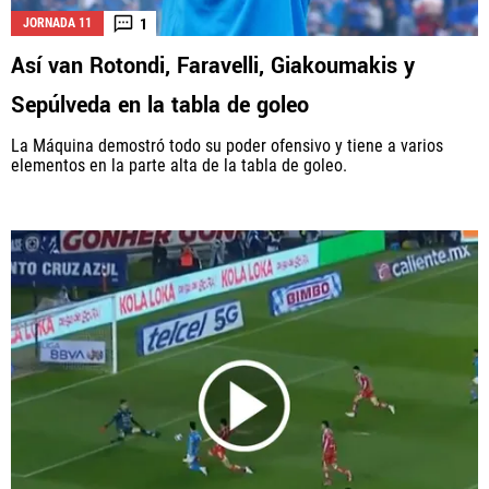
1
JORNADA 11
Así van Rotondi, Faravelli, Giakoumakis y
La aceptación de una de las ofertas presentadas en esta página
Sepúlveda en la tabla de goleo
puede dar lugar a un pago a
Vamos Azul
. Este pago puede influir en
cómo y dónde aparecen los operadores de juego en la página y en el
La Máquina demostró todo su poder ofensivo y tiene a varios
orden en que aparecen, pero no influye en nuestras evaluaciones.
elementos en la parte alta de la tabla de goleo.