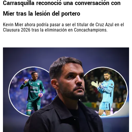
Carrasquilla reconoció una conversación con
Mier tras la lesión del portero
Kevin Mier ahora podría pasar a ser el titular de Cruz Azul en el
QUIENES SOMOS
|
STAFF
|
CONTACTO
Clausura 2026 tras la eliminación en Concachampions.
Este portal es una sección especial del portal Bolavip.com
con información destinada a los fans del Club.
Esta sección no tiene relación alguna con el Club. Para visitar
el sitio oficial
haz click aquí
Términos y Condiciones
Políticas de Privacidad
Política Editorial
Ad Choices
Vamos Azul, al igual que Futbol Sites, es una
compañía perteneciente a Better Collective. Todos
los derechos reservados.