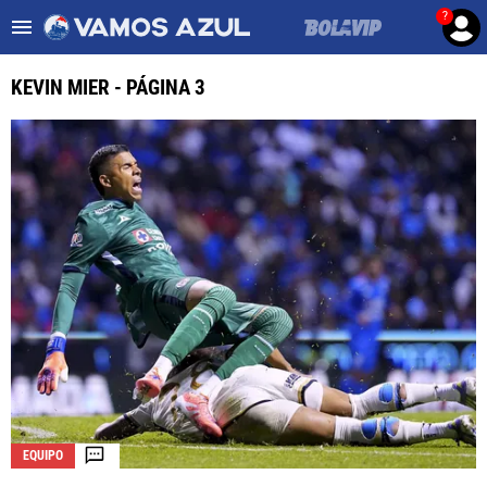
?
Es tendencia
:
Noticias Cruz Azul HOY
Cruz Azul – Filadelfia TV
KEVIN MIER - PÁGINA 3
ULTIMAS NOTICIAS
LEAGUES CUP
LIGA MX
FEMENIL
FUERZAS BÁSICAS
MERCADO DE FICHAJES
OPINIÓN
EQUIPO