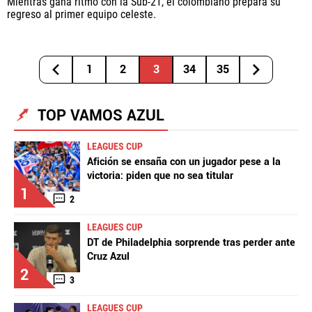
Mientras gana ritmo con la Sub-21, el colombiano prepara su
regreso al primer equipo celeste.
1
2
3
34
35
TOP VAMOS AZUL
LEAGUES CUP
Afición se ensaña con un jugador pese a la
victoria: piden que no sea titular
1
2
LEAGUES CUP
DT de Philadelphia sorprende tras perder ante
Cruz Azul
2
3
LEAGUES CUP