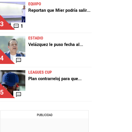
EQUIPO
Reportan que Mier podría salir
...
3
1
ESTADIO
Velázquez le puso fecha al
...
4
LEAGUES CUP
Plan contrarreloj para que
...
5