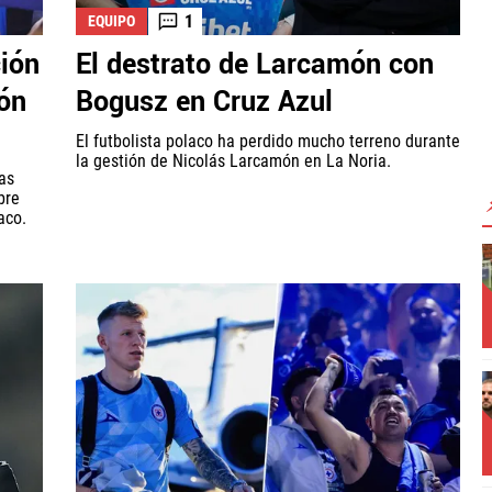
1
EQUIPO
ción
El destrato de Larcamón con
món
Bogusz en Cruz Azul
El futbolista polaco ha perdido mucho terreno durante
la gestión de Nicolás Larcamón en La Noria.
as
bre
aco.