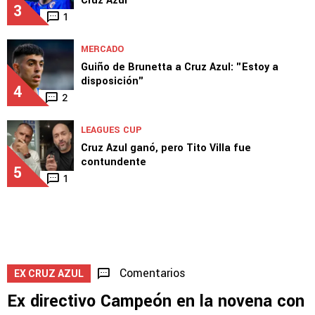
MERCADO
Novedades sobre la salida de Erik Lira de
Cruz Azul
3
1
MERCADO
Guiño de Brunetta a Cruz Azul: "Estoy a
disposición"
4
2
LEAGUES CUP
Cruz Azul ganó, pero Tito Villa fue
contundente
5
1