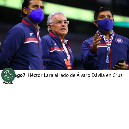
lanzó un palo a Billy Álvarez
Actualizado el
22/03/2023 - 17:47hs CST
©
Imago7
Héctor Lara al lado de Álvaro Dávila en Cruz
Azul.
Por
Karina Bobadilla