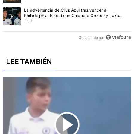
CONVERSACIONES ACTIVAS
Este listado muestra los artículos con más comentarios en los último
Un artículo de tendencia con el título "DT de Philadelphia dijo t
DT de Philadelphia dijo tras perder con Cruz Azul en
Leagues Cup lo que todos saben pero pocos admiten
3
Un artículo de tendencia con el título "La advertencia de Cruz Azu
La advertencia de Cruz Azul tras vencer a
Philadelphia: Esto dicen Chiquete Orozco y Luka
Romero
2
Gestionado por
LEE TAMBIÉN