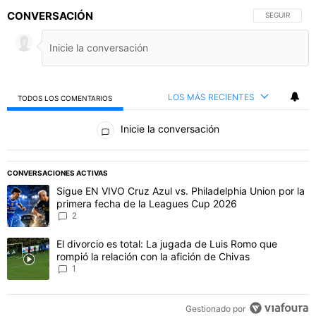
CONVERSACIÓN
SIGA ESTA C
SEGUIR
LOS MÁS RECIENTES
TODOS LOS COMENTARIOS
Todos los comentarios
Inicie la conversación
CONVERSACIONES ACTIVAS
Este listado muestra los artículos con más comentarios en los último
Un artículo de tendencia con el título "Sigue EN VIVO Cruz Azul vs
Sigue EN VIVO Cruz Azul vs. Philadelphia Union por la
primera fecha de la Leagues Cup 2026
2
Un artículo de tendencia con el título "El divorcio es total: La jug
El divorcio es total: La jugada de Luis Romo que
rompió la relación con la afición de Chivas
1
Gestionado por