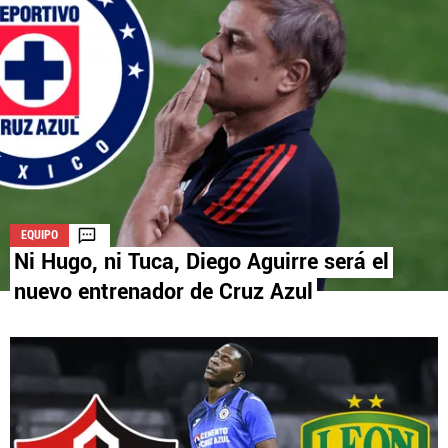
La aceptación de una de las ofertas presentadas en esta página
puede dar lugar a un pago a
Vamos Azul
. Este pago puede influir en
cómo y dónde aparecen los operadores de juego en la página y en el
orden en que aparecen, pero no influye en nuestras evaluaciones.
EQUIPO
Ni Hugo, ni Tuca, Diego Aguirre será el
nuevo entrenador de Cruz Azul