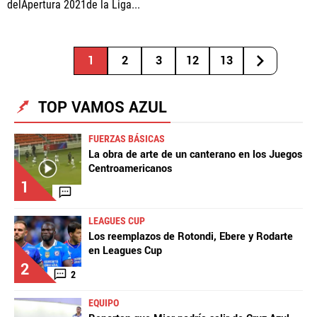
delApertura 2021de la Liga...
1
2
3
12
13
TOP VAMOS AZUL
FUERZAS BÁSICAS
La obra de arte de un canterano en los Juegos
Centroamericanos
1
LEAGUES CUP
Los reemplazos de Rotondi, Ebere y Rodarte
en Leagues Cup
2
2
EQUIPO