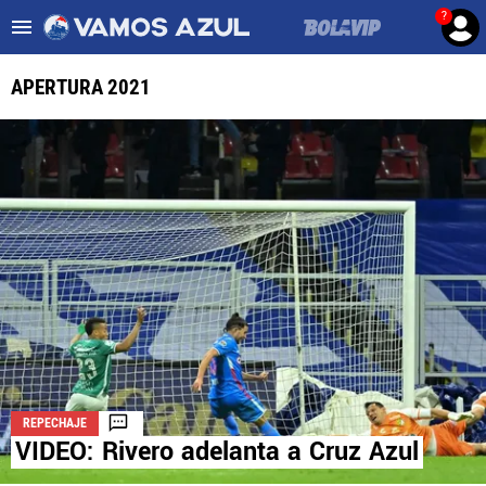
?
Es tendencia
:
Noticias Cruz Azul HOY
Mier podría salir de Cruz Az
APERTURA 2021
ULTIMAS NOTICIAS
LEAGUES CUP
LIGA MX
FEMENIL
FUERZAS BÁSICAS
MERCADO DE FICHAJES
REPECHAJE
OPINIÓN
VIDEO: Rivero adelanta a Cruz Azul