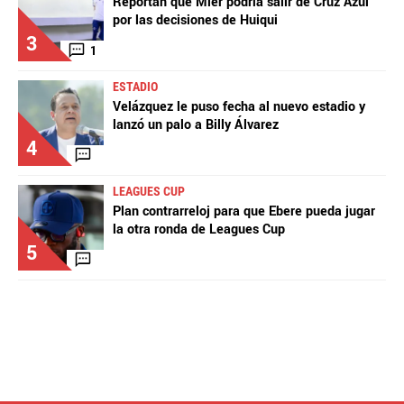
Reportan que Mier podría salir de Cruz Azul
por las decisiones de Huiqui
3
1
ESTADIO
Velázquez le puso fecha al nuevo estadio y
lanzó un palo a Billy Álvarez
4
LEAGUES CUP
Plan contrarreloj para que Ebere pueda jugar
la otra ronda de Leagues Cup
5