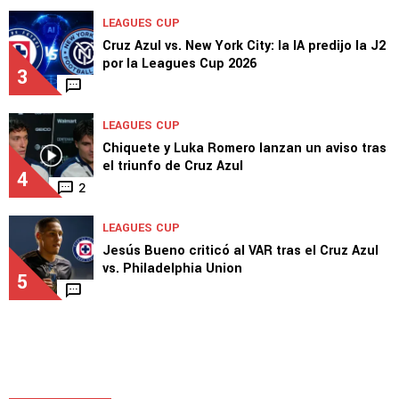
SELECCIÓN MEXICANA
Mateo Levy brilla con doblete en la Final de
la Selección México Sub-23
2
LEAGUES CUP
Cruz Azul vs. New York City: la IA predijo la J2
por la Leagues Cup 2026
3
LEAGUES CUP
Chiquete y Luka Romero lanzan un aviso tras
el triunfo de Cruz Azul
4
2
LEAGUES CUP
Jesús Bueno criticó al VAR tras el Cruz Azul
vs. Philadelphia Union
5