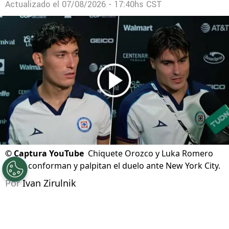
Jesús Bueno criticó al VAR tras el Cruz Azul
vs. Philadelphia Union
Actualizado el
07/08/2026 - 17:40hs CST
©
Captura YouTube
Chiquete Orozco y Luka Romero
no se conforman y palpitan el duelo ante New York City.
Por
Ivan Zirulnik