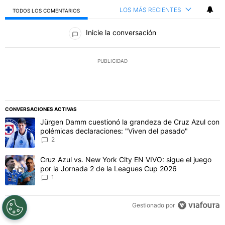
LOS MÁS RECIENTES
TODOS LOS COMENTARIOS
Todos los comentarios
Inicie la conversación
PUBLICIDAD
CONVERSACIONES ACTIVAS
Este listado muestra los artículos con más comentarios en los último
Un artículo de tendencia con el título "Jürgen Damm cuestionó la 
Jürgen Damm cuestionó la grandeza de Cruz Azul con
polémicas declaraciones: "Viven del pasado"
2
Un artículo de tendencia con el título "Cruz Azul vs. New York Cit
Cruz Azul vs. New York City EN VIVO: sigue el juego
por la Jornada 2 de la Leagues Cup 2026
1
Gestionado por