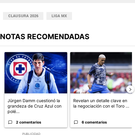
CLAUSURA 2026
LIGA MX
NOTAS RECOMENDADAS
Este listado muestra los artículos con más comentarios en los últimos
Un artículo de tendencia con el título "Jürgen Damm cuestionó la
Un artículo de tendencia con el t
Jürgen Damm cuestionó la
Revelan un detalle clave en
grandeza de Cruz Azul con
la negociación con el Toro ...
polé...
2 comentarios
6 comentarios
PUBLICIDAD