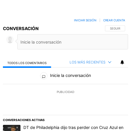
INICIAR SESIÓN
|
CREAR CUENTA
CONVERSACIÓN
SIGA ESTA C
SEGUIR
LOS MÁS RECIENTES
TODOS LOS COMENTARIOS
Todos los comentarios
Inicie la conversación
PUBLICIDAD
CONVERSACIONES ACTIVAS
Este listado muestra los artículos con más comentarios en los último
Un artículo de tendencia con el título "DT de Philadelphia dijo t
DT de Philadelphia dijo tras perder con Cruz Azul en