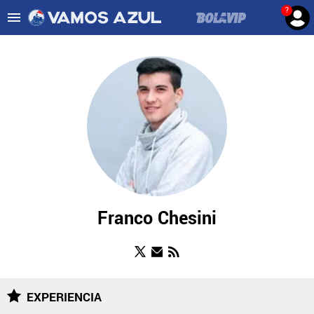
?
Es tendencia
:
Noticias Cruz Azul HOY
Cruz Azul – Filadelfia TV
ULTIMAS NOTICIAS
LEAGUES CUP
LIGA MX
FEMENIL
FUERZAS BÁSICAS
Franco Chesini
MERCADO DE FICHAJES
OPINIÓN
EXPERIENCIA