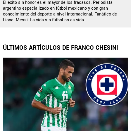
El éxito sin honor es el mayor de los fracasos. Periodista
argentino especializado en fútbol mexicano y con gran
conocimiento del deporte a nivel internacional. Fanático de
Lionel Messi. La vida sin fútbol no es vida.
QUIENES SOMOS
|
STAFF
|
CONTACTO
Este portal es una sección especial del portal Bolavip.com
con información destinada a los fans del Club.
ÚLTIMOS ARTÍCULOS DE FRANCO CHESINI
Esta sección no tiene relación alguna con el Club. Para visitar
el sitio oficial
haz click aquí
Términos y Condiciones
Políticas de Privacidad
Política Editorial
Ad Choices
Vamos Azul, al igual que Futbol Sites, es una
compañía perteneciente a Better Collective. Todos
los derechos reservados.