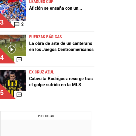
LEAGUES CUP
Afición se ensaña con un
...
3
2
FUERZAS BÁSICAS
La obra de arte de un canterano
en los Juegos Centroamericanos
4
EX CRUZ AZUL
Cabecita Rodríguez resurge tras
el golpe sufrido en la MLS
5