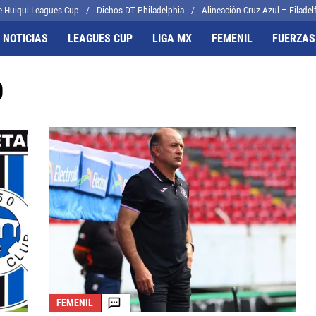
e Huiqui Leagues Cup
Dichos DT Philadelphia
Alineación Cruz Azul – Filadelf
 NOTICIAS
LEAGUES CUP
LIGA MX
FEMENIL
FUERZAS
0
FRENTES
CELESTES
il
Joel Huiqui
cas
Erik Lira
algo
Charly Rodríguez
FEMENIL