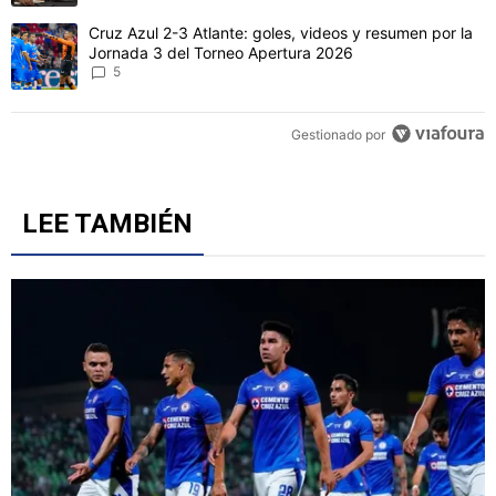
CONVERSACIONES ACTIVAS
Este listado muestra los artículos con más comentarios en los último
Un artículo de tendencia con el título "Joel Huiqui valoró el triunfo
Joel Huiqui valoró el triunfo de Cruz Azul, pero puso
los pies en la tierra: "Hay cosas que corregir"
2
Un artículo de tendencia con el título "Cruz Azul 2-3 Atlante: gol
Cruz Azul 2-3 Atlante: goles, videos y resumen por la
Jornada 3 del Torneo Apertura 2026
5
Gestionado por
LEE TAMBIÉN