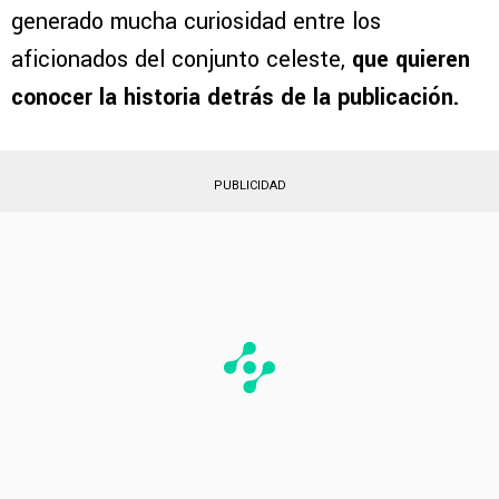
disputando un partido con el jersey de Cruz
Azul, dejando a todos impresionados con su
talento sobre el terreno de juego. El video ha
generado mucha curiosidad entre los
aficionados del conjunto celeste,
que quieren
conocer la historia detrás de la publicación.
PUBLICIDAD