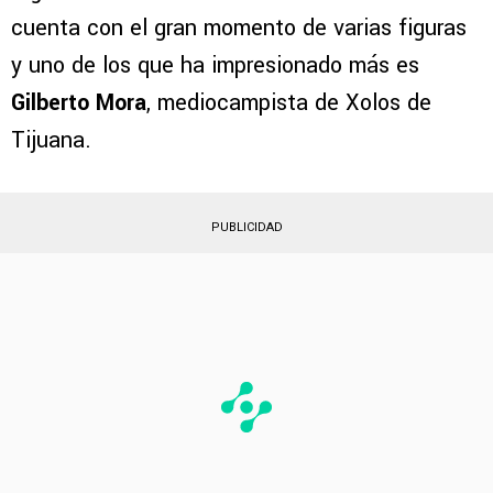
con su rendimiento en lo que va del
Mundial
2026
, donde se prepara para enfrentar a
Inglaterra en los Octavos de Final. El Tri
cuenta con el gran momento de varias figuras
y uno de los que ha impresionado más es
Gilberto Mora
, mediocampista de Xolos de
Tijuana.
PUBLICIDAD