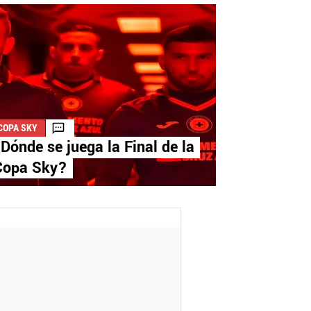
COPA SKY
Dónde se juega la Final de la
Copa Sky?