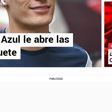
Azul le abre las
uete
¿