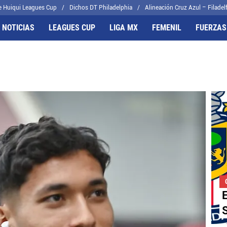
e Huiqui Leagues Cup
Dichos DT Philadelphia
Alineación Cruz Azul – Filadelf
 NOTICIAS
LEAGUES CUP
LIGA MX
FEMENIL
FUERZAS
FRENTES
CELESTES
il
Joel Huiqui
cas
Erik Lira
algo
Charly Rodríguez
E
S