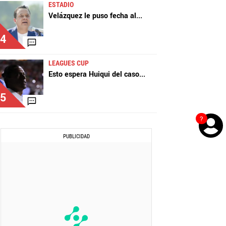
ESTADIO
Velázquez le puso fecha al
...
4
LEAGUES CUP
Esto espera Huiqui del caso
...
5
?