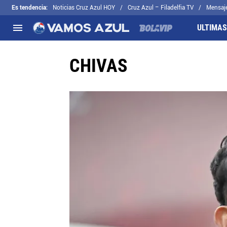
Es tendencia
:
Noticias Cruz Azul HOY
Cruz Azul – Filadelfia TV
Mensaj
ULTIMAS
CHIVAS
NACIONAL
FUERA DE LA LIGA
LOS OTROS 
Liga MX
Concachampions
Futbol Femen
Apertura 2026
Leagues Cup
Fuerzas Bási
Más noticias
EX Cruz Azul
Cruz Azul Hid
Selección Mexicana