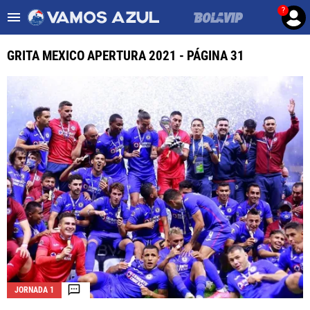
?
Es tendencia
:
Noticias Cruz Azul HOY
Cruz Azul – Filadelfia TV
GRITA MEXICO APERTURA 2021 - PÁGINA 31
ULTIMAS NOTICIAS
LEAGUES CUP
LIGA MX
FEMENIL
FUERZAS BÁSICAS
MERCADO DE FICHAJES
OPINIÓN
JORNADA 1