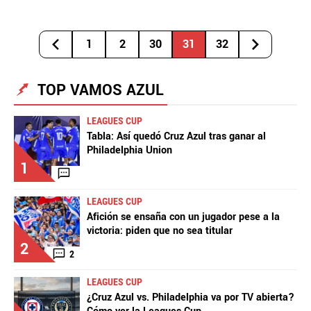
1
2
30
31
32
TOP VAMOS AZUL
LEAGUES CUP
Tabla: Así quedó Cruz Azul tras ganar al
Philadelphia Union
1
LEAGUES CUP
Afición se ensaña con un jugador pese a la
victoria: piden que no sea titular
2
2
LEAGUES CUP
¿Cruz Azul vs. Philadelphia va por TV abierta?