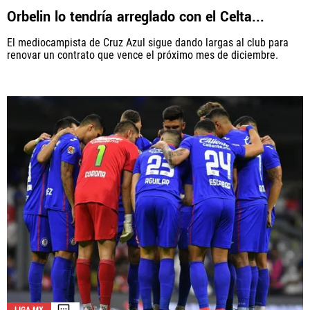
Orbelin lo tendría arreglado con el Celta...
El mediocampista de Cruz Azul sigue dando largas al club para
renovar un contrato que vence el próximo mes de diciembre.
La aceptación de una de las ofertas presentadas en esta página
puede dar lugar a un pago a
Vamos Azul
. Este pago puede influir en
cómo y dónde aparecen los operadores de juego en la página y en el
orden en que aparecen, pero no influye en nuestras evaluaciones.
LIGA MX