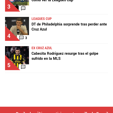
Cómo ver la Leagues Cup
3
LEAGUES CUP
DT de Philadelphia sorprende tras perder ante
Cruz Azul
4
3
EX CRUZ AZUL
Cabecita Rodríguez resurge tras el golpe
sufrido en la MLS
5