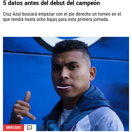
5 datos antes del debut del campeón
Cruz Azul buscará empezar con el pie derecho un torneo en el
que tendrá hasta ocho bajas para esta primera jornada.
QUIENES SOMOS
|
STAFF
|
CONTACTO
Este portal es una sección especial del portal Bolavip.com
con información destinada a los fans del Club.
Esta sección no tiene relación alguna con el Club. Para visitar
el sitio oficial
haz click aquí
Términos y Condiciones
Políticas de Privacidad
Política Editorial
Ad Choices
Vamos Azul, al igual que Futbol Sites, es una
compañía perteneciente a Better Collective. Todos
los derechos reservados.
MERCADO