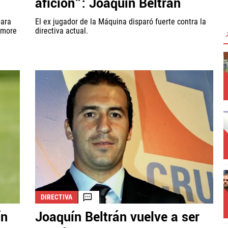
afición": Joaquín Beltrán
para
El ex jugador de la Máquina disparó fuerte contra la
rtmore
directiva actual.
DIRECTIVA
ín
Joaquín Beltrán vuelve a ser