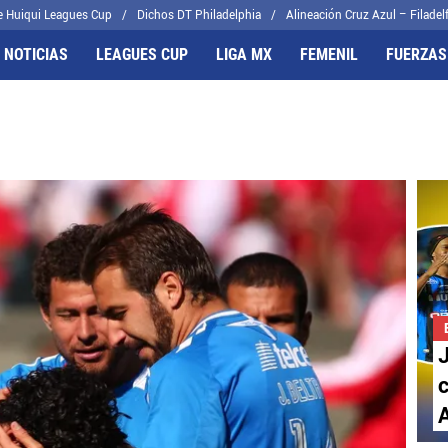
e Huiqui Leagues Cup
Dichos DT Philadelphia
Alineación Cruz Azul – Filadelf
 NOTICIAS
LEAGUES CUP
LIGA MX
FEMENIL
FUERZAS
FRENTES
CELESTES
il
Joel Huiqui
cas
Erik Lira
algo
Charly Rodríguez
J
c