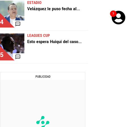
ESTADIO
Velázquez le puso fecha al
...
?
4
LEAGUES CUP
Esto espera Huiqui del caso
...
5