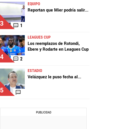
EQUIPO
Reportan que Mier podría salir
...
3
1
LEAGUES CUP
Los reemplazos de Rotondi,
Ebere y Rodarte en Leagues Cup
4
2
ESTADIO
Velázquez le puso fecha al
...
5