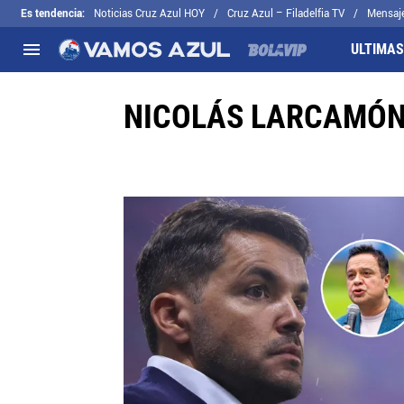
Es tendencia
:
Noticias Cruz Azul HOY
Cruz Azul – Filadelfia TV
Mensaj
ULTIMAS
NICOLÁS LARCAMÓN 
NACIONAL
FUERA DE LA LIGA
LOS OTROS 
Liga MX
Concachampions
Futbol Femen
Apertura 2026
Leagues Cup
Fuerzas Bási
Más noticias
EX Cruz Azul
Cruz Azul Hid
Selección Mexicana