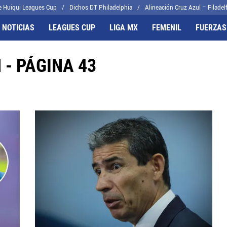
e Huiqui Leagues Cup
Dichos DT Philadelphia
Alineación Cruz Azul – Filadelf
 NOTICIAS
LEAGUES CUP
LIGA MX
FEMENIL
FUERZAS
- PÁGINA 43
FRENTES
CELESTES
il
Joel Huiqui
cas
Erik Lira
algo
Charly Rodríguez