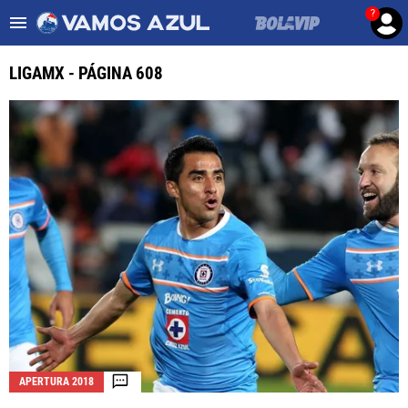
?
Es tendencia
:
Noticias Cruz Azul HOY
Mier podría salir de Cruz Az
LIGAMX - PÁGINA 608
ULTIMAS NOTICIAS
LEAGUES CUP
LIGA MX
FEMENIL
FUERZAS BÁSICAS
MERCADO DE FICHAJES
OPINIÓN
APERTURA 2018