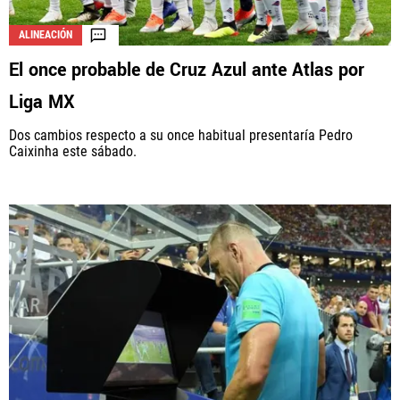
ALINEACIÓN
El once probable de Cruz Azul ante Atlas por
La aceptación de una de las ofertas presentadas en esta página
puede dar lugar a un pago a
Vamos Azul
. Este pago puede influir en
Liga MX
cómo y dónde aparecen los operadores de juego en la página y en el
orden en que aparecen, pero no influye en nuestras evaluaciones.
Dos cambios respecto a su once habitual presentaría Pedro
Caixinha este sábado.