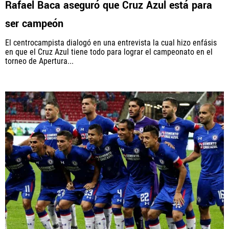
Rafael Baca aseguró que Cruz Azul está para
ser campeón
El centrocampista dialogó en una entrevista la cual hizo enfásis
QUIENES SOMOS
|
STAFF
|
CONTACTO
en que el Cruz Azul tiene todo para lograr el campeonato en el
torneo de Apertura...
Este portal es una sección especial del portal Bolavip.com
con información destinada a los fans del Club.
Esta sección no tiene relación alguna con el Club. Para visitar
el sitio oficial
haz click aquí
Términos y Condiciones
Políticas de Privacidad
Política Editorial
Ad Choices
Vamos Azul, al igual que Futbol Sites, es una
compañía perteneciente a Better Collective. Todos
los derechos reservados.