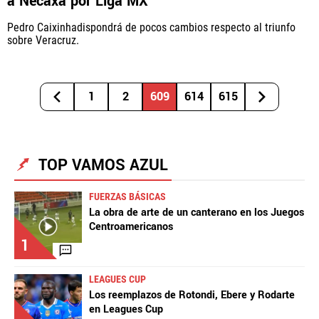
a Necaxa por Liga MX
Pedro Caixinhadispondrá de pocos cambios respecto al triunfo
sobre Veracruz.
1
2
609
614
615
TOP VAMOS AZUL
FUERZAS BÁSICAS
La obra de arte de un canterano en los Juegos
Centroamericanos
1
LEAGUES CUP
Los reemplazos de Rotondi, Ebere y Rodarte
en Leagues Cup