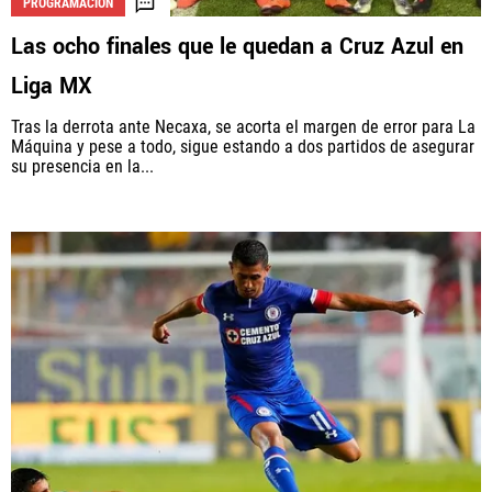
PROGRAMACIÓN
Las ocho finales que le quedan a Cruz Azul en
Liga MX
La aceptación de una de las ofertas presentadas en esta página
puede dar lugar a un pago a
Vamos Azul
. Este pago puede influir en
Tras la derrota ante Necaxa, se acorta el margen de error para La
cómo y dónde aparecen los operadores de juego en la página y en el
Máquina y pese a todo, sigue estando a dos partidos de asegurar
orden en que aparecen, pero no influye en nuestras evaluaciones.
su presencia en la...