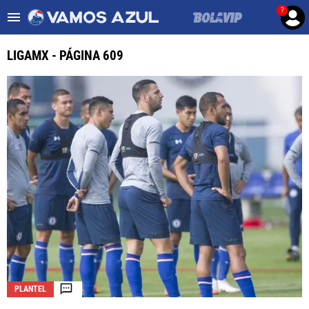
?
Es tendencia
:
Noticias Cruz Azul HOY
Mier podría salir de Cruz Az
LIGAMX - PÁGINA 609
ULTIMAS NOTICIAS
LEAGUES CUP
LIGA MX
FEMENIL
FUERZAS BÁSICAS
MERCADO DE FICHAJES
OPINIÓN
PLANTEL