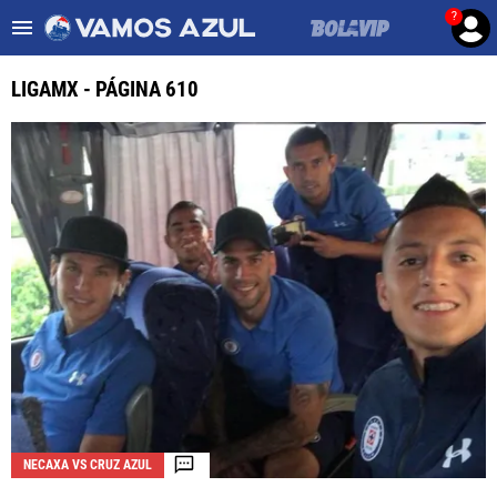
?
Es tendencia
:
Noticias Cruz Azul HOY
Cruz Azul – Filadelfia TV
LIGAMX - PÁGINA 610
ULTIMAS NOTICIAS
LEAGUES CUP
LIGA MX
FEMENIL
FUERZAS BÁSICAS
MERCADO DE FICHAJES
OPINIÓN
NECAXA VS CRUZ AZUL