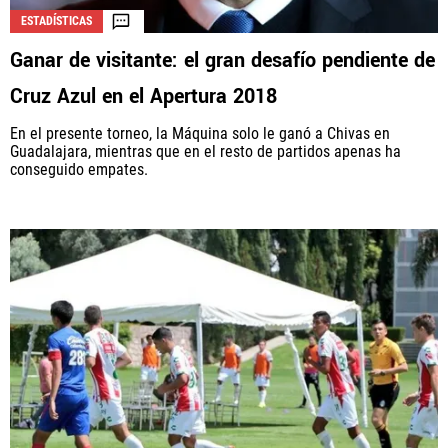
ESTADÍSTICAS
Ganar de visitante: el gran desafío pendiente de
La aceptación de una de las ofertas presentadas en esta página
Cruz Azul en el Apertura 2018
puede dar lugar a un pago a
Vamos Azul
. Este pago puede influir en
cómo y dónde aparecen los operadores de juego en la página y en el
En el presente torneo, la Máquina solo le ganó a Chivas en
orden en que aparecen, pero no influye en nuestras evaluaciones.
Guadalajara, mientras que en el resto de partidos apenas ha
conseguido empates.