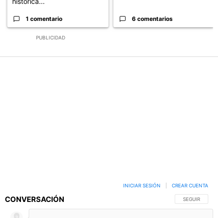
histórica...
1 comentario
6 comentarios
PUBLICIDAD
INICIAR SESIÓN
|
CREAR CUENTA
CONVERSACIÓN
SIGA ESTA C
SEGUIR