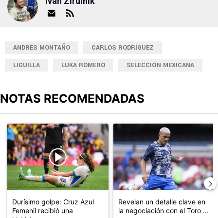
Ivan Zirulnik
ANDRÉS MONTAÑO
CARLOS RODRÍGUEZ
LIGUILLA
LUKA ROMERO
SELECCIÓN MEXICANA
NOTAS RECOMENDADAS
Este listado muestra los artículos con más comentarios en los últimos
Un artículo de tendencia con el título "Durísimo golpe: Cruz Azul 
Un artículo de tendencia con el t
Durísimo golpe: Cruz Azul
Revelan un detalle clave en
Femenil recibió una
la negociación con el Toro ...