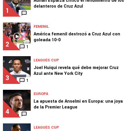
TOP VAMOS AZUL
MEDIOS
Adrián Esparza criticó el rendimiento de los
delanteros de Cruz Azul
1
FEMENIL
América femenil destrozó a Cruz Azul con
goleada 10-0
2
1
LEAGUES CUP
Joel Huiqui revela qué debe mejorar Cruz
Azul ante New York City
3
1
EUROPA
La apuesta de Anselmi en Europa: una joya