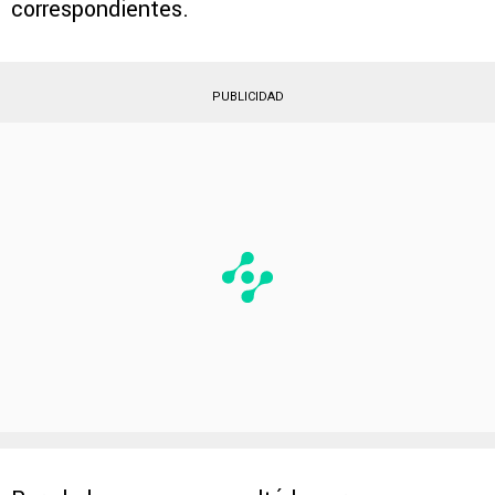
comenzar con los entrenamientos además de
someterse a los exámenes médicos
correspondientes.
PUBLICIDAD