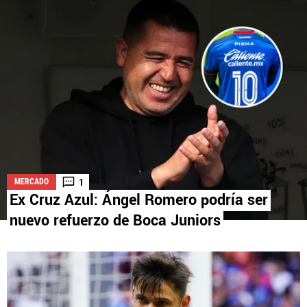
La aceptación de una de las ofertas presentadas en esta página
puede dar lugar a un pago a
Vamos Azul
. Este pago puede influir en
cómo y dónde aparecen los operadores de juego en la página y en el
orden en que aparecen, pero no influye en nuestras evaluaciones.
1
MERCADO
Ex Cruz Azul: Ángel Romero podría ser
nuevo refuerzo de Boca Juniors