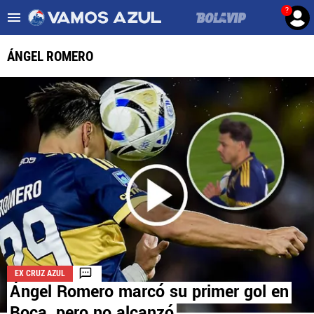
?
Es tendencia
:
Noticias Cruz Azul HOY
Cruz Azul – Filadelfia TV
ÁNGEL ROMERO
ULTIMAS NOTICIAS
LEAGUES CUP
LIGA MX
FEMENIL
FUERZAS BÁSICAS
MERCADO DE FICHAJES
EX CRUZ AZUL
OPINIÓN
Ángel Romero marcó su primer gol en
Boca, pero no alcanzó