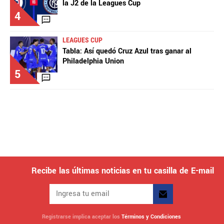
la J2 de la Leagues Cup
4
LEAGUES CUP
Tabla: Así quedó Cruz Azul tras ganar al
Philadelphia Union
5
Recibe las últimas noticias en tu casilla de E-mail
Registrarse implica aceptar los
Términos y Condiciones