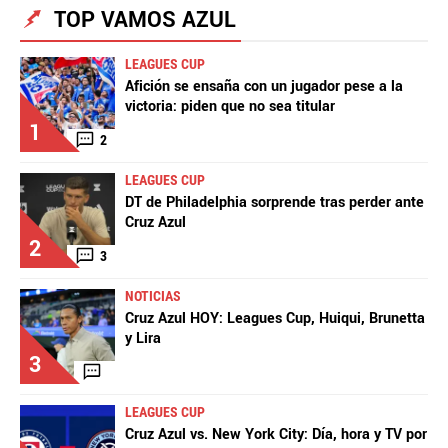
TOP VAMOS AZUL
LEAGUES CUP
Afición se ensaña con un jugador pese a la
victoria: piden que no sea titular
1
2
LEAGUES CUP
DT de Philadelphia sorprende tras perder ante
Cruz Azul
2
3
NOTICIAS
Cruz Azul HOY: Leagues Cup, Huiqui, Brunetta
y Lira
3
LEAGUES CUP
Cruz Azul vs. New York City: Día, hora y TV por