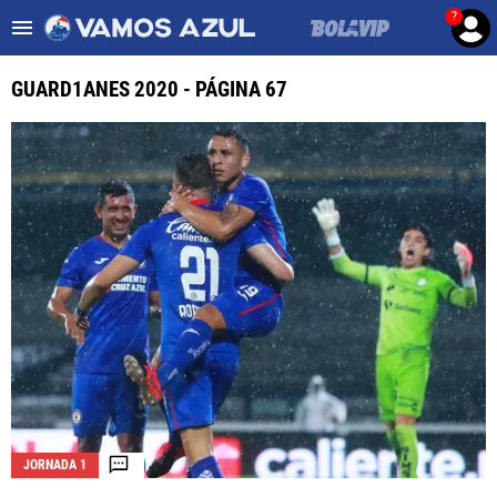
?
Es tendencia
:
Noticias Cruz Azul HOY
Cruz Azul – Filadelfia TV
GUARD1ANES 2020 - PÁGINA 67
ULTIMAS NOTICIAS
LEAGUES CUP
LIGA MX
FEMENIL
FUERZAS BÁSICAS
MERCADO DE FICHAJES
OPINIÓN
JORNADA 1