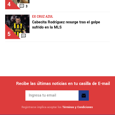
4
3
EX CRUZ AZUL
Cabecita Rodríguez resurge tras el golpe
sufrido en la MLS
5
Recibe las últimas noticias en tu casilla de E-mail
Registrarse implica aceptar los
Términos y Condiciones