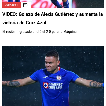
JORNADA 1
VIDEO: Golazo de Alexis Gutiérrez y aumenta la
La aceptación de una de las ofertas presentadas en esta página
victoria de Cruz Azul
puede dar lugar a un pago a
Vamos Azul
. Este pago puede influir en
cómo y dónde aparecen los operadores de juego en la página y en el
El recién ingresado anotó el 2-0 para la Máquina.
orden en que aparecen, pero no influye en nuestras evaluaciones.