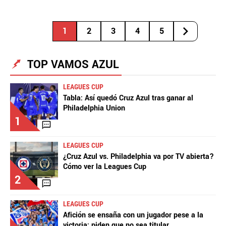
1
2
3
4
5
TOP VAMOS AZUL
LEAGUES CUP
Tabla: Así quedó Cruz Azul tras ganar al
Philadelphia Union
1
LEAGUES CUP
¿Cruz Azul vs. Philadelphia va por TV abierta?
Cómo ver la Leagues Cup
2
LEAGUES CUP
Afición se ensaña con un jugador pese a la
victoria: piden que no sea titular