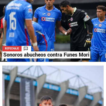
La aceptación de una de las ofertas presentadas en esta página
puede dar lugar a un pago a
Vamos Azul
. Este pago puede influir en
cómo y dónde aparecen los operadores de juego en la página y en el
orden en que aparecen, pero no influye en nuestras evaluaciones.
REPECHAJE
Sonoros abucheos contra Funes Mori