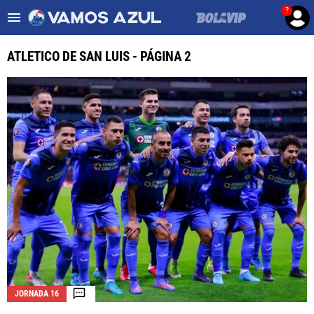
?
Es tendencia
:
Noticias Cruz Azul HOY
Cruz Azul – Filadelfia TV
ATLETICO DE SAN LUIS - PÁGINA 2
ULTIMAS NOTICIAS
LEAGUES CUP
LIGA MX
FEMENIL
FUERZAS BÁSICAS
MERCADO DE FICHAJES
OPINIÓN
JORNADA 16