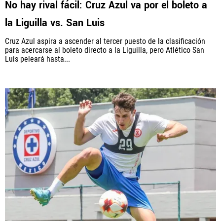
No hay rival fácil: Cruz Azul va por el boleto a
la Liguilla vs. San Luis
Cruz Azul aspira a ascender al tercer puesto de la clasificación
QUIENES SOMOS
|
STAFF
|
CONTACTO
para acercarse al boleto directo a la Liguilla, pero Atlético San
Luis peleará hasta...
Este portal es una sección especial del portal Bolavip.com
con información destinada a los fans del Club.
Esta sección no tiene relación alguna con el Club. Para visitar
el sitio oficial
haz click aquí
Términos y Condiciones
Políticas de Privacidad
Política Editorial
Ad Choices
Vamos Azul, al igual que Futbol Sites, es una
compañía perteneciente a Better Collective. Todos
los derechos reservados.