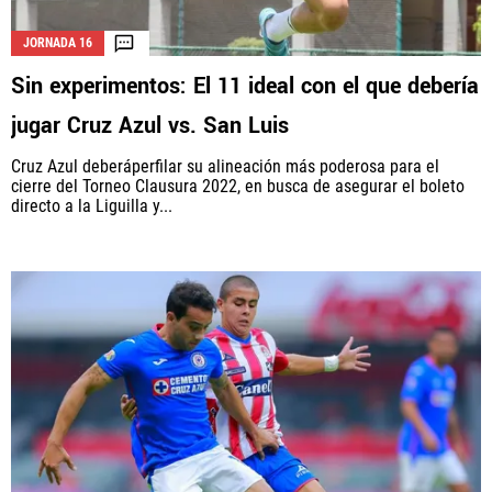
JORNADA 16
Sin experimentos: El 11 ideal con el que debería
La aceptación de una de las ofertas presentadas en esta página
puede dar lugar a un pago a
Vamos Azul
. Este pago puede influir en
jugar Cruz Azul vs. San Luis
cómo y dónde aparecen los operadores de juego en la página y en el
orden en que aparecen, pero no influye en nuestras evaluaciones.
Cruz Azul deberáperfilar su alineación más poderosa para el
cierre del Torneo Clausura 2022, en busca de asegurar el boleto
directo a la Liguilla y...