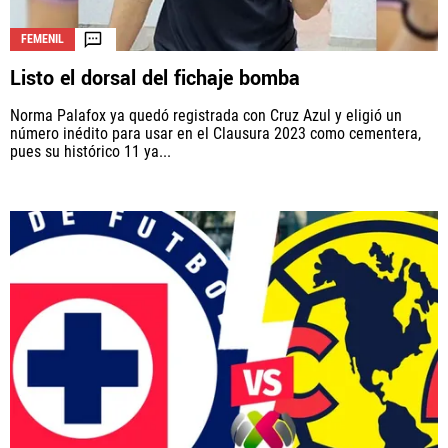
FEMENIL
Listo el dorsal del fichaje bomba
La aceptación de una de las ofertas presentadas en esta página
puede dar lugar a un pago a
Vamos Azul
. Este pago puede influir en
Norma Palafox ya quedó registrada con Cruz Azul y eligió un
cómo y dónde aparecen los operadores de juego en la página y en el
número inédito para usar en el Clausura 2023 como cementera,
orden en que aparecen, pero no influye en nuestras evaluaciones.
pues su histórico 11 ya...