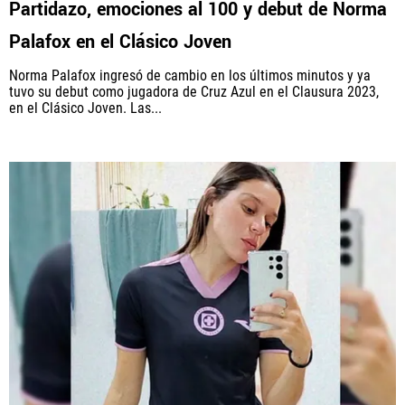
Partidazo, emociones al 100 y debut de Norma
Palafox en el Clásico Joven
Norma Palafox ingresó de cambio en los últimos minutos y ya
QUIENES SOMOS
|
STAFF
|
CONTACTO
tuvo su debut como jugadora de Cruz Azul en el Clausura 2023,
en el Clásico Joven. Las...
Este portal es una sección especial del portal Bolavip.com
con información destinada a los fans del Club.
Esta sección no tiene relación alguna con el Club. Para visitar
el sitio oficial
haz click aquí
Términos y Condiciones
Políticas de Privacidad
Política Editorial
Ad Choices
Vamos Azul, al igual que Futbol Sites, es una
compañía perteneciente a Better Collective. Todos
los derechos reservados.