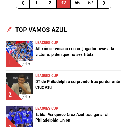
1
2
42
56
57
TOP VAMOS AZUL
LEAGUES CUP
Afición se ensaña con un jugador pese a la
victoria: piden que no sea titular
1
2
LEAGUES CUP
DT de Philadelphia sorprende tras perder ante
Cruz Azul
2
3
LEAGUES CUP
Tabla: Así quedó Cruz Azul tras ganar al
Philadelphia Union