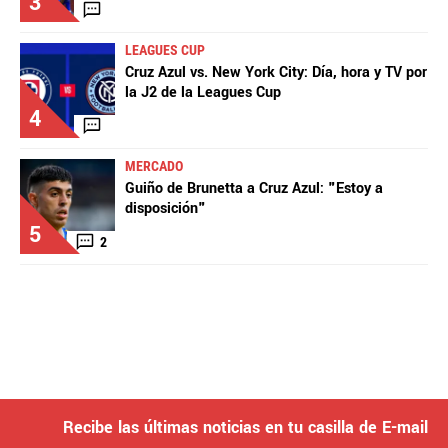
3
LEAGUES CUP
Cruz Azul vs. New York City: Día, hora y TV por
la J2 de la Leagues Cup
4
MERCADO
Guiño de Brunetta a Cruz Azul: "Estoy a
disposición"
5
2
Recibe las últimas noticias en tu casilla de E-mail