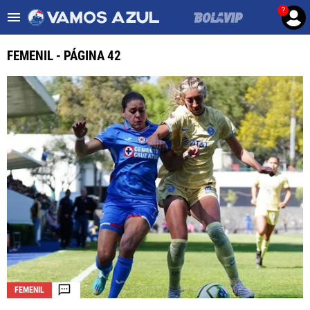
?
Es tendencia
:
Noticias Cruz Azul HOY
Cruz Azul – Filadelfia TV
FEMENIL - PÁGINA 42
ULTIMAS NOTICIAS
LEAGUES CUP
LIGA MX
FEMENIL
FUERZAS BÁSICAS
MERCADO DE FICHAJES
OPINIÓN
FEMENIL