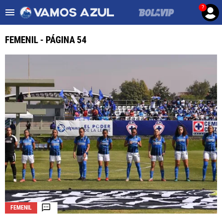
?
Es tendencia
:
Noticias Cruz Azul HOY
Cruz Azul – Filadelfia TV
FEMENIL - PÁGINA 54
ULTIMAS NOTICIAS
LEAGUES CUP
LIGA MX
FEMENIL
FUERZAS BÁSICAS
MERCADO DE FICHAJES
OPINIÓN
FEMENIL