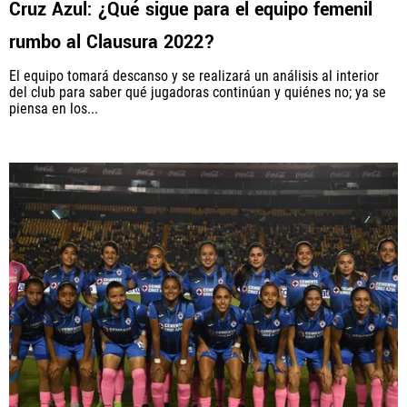
Cruz Azul: ¿Qué sigue para el equipo femenil
rumbo al Clausura 2022?
El equipo tomará descanso y se realizará un análisis al interior
QUIENES SOMOS
|
STAFF
|
CONTACTO
del club para saber qué jugadoras continúan y quiénes no; ya se
piensa en los...
Este portal es una sección especial del portal Bolavip.com
con información destinada a los fans del Club.
Esta sección no tiene relación alguna con el Club. Para visitar
el sitio oficial
haz click aquí
Términos y Condiciones
Políticas de Privacidad
Política Editorial
Ad Choices
Vamos Azul, al igual que Futbol Sites, es una
compañía perteneciente a Better Collective. Todos
los derechos reservados.