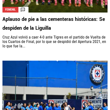
FEMENIL
Aplauso de pie a las cementeras históricas: Se
La aceptación de una de las ofertas presentadas en esta página
puede dar lugar a un pago a
Vamos Azul
. Este pago puede influir en
despiden de la Liguilla
cómo y dónde aparecen los operadores de juego en la página y en el
orden en que aparecen, pero no influye en nuestras evaluaciones.
Cruz Azul volvió a caer 4-0 ante Tigres en el partido de Vuelta de
los Cuartos de Final, por lo que se despidió del Apertura 2021, en
lo que fue la...