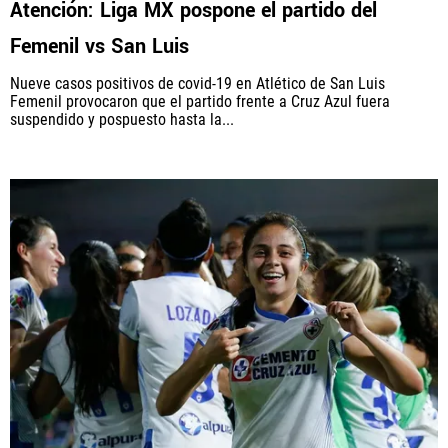
Atención: Liga MX pospone el partido del
Femenil vs San Luis
Nueve casos positivos de covid-19 en Atlético de San Luis
QUIENES SOMOS
|
STAFF
|
CONTACTO
Femenil provocaron que el partido frente a Cruz Azul fuera
suspendido y pospuesto hasta la...
Este portal es una sección especial del portal Bolavip.com
con información destinada a los fans del Club.
Esta sección no tiene relación alguna con el Club. Para visitar
el sitio oficial
haz click aquí
Términos y Condiciones
Políticas de Privacidad
Política Editorial
Ad Choices
Vamos Azul, al igual que Futbol Sites, es una
compañía perteneciente a Better Collective. Todos
los derechos reservados.