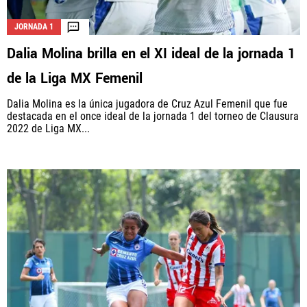
JORNADA 1
Dalia Molina brilla en el XI ideal de la jornada 1
La aceptación de una de las ofertas presentadas en esta página
puede dar lugar a un pago a
Vamos Azul
. Este pago puede influir en
de la Liga MX Femenil
cómo y dónde aparecen los operadores de juego en la página y en el
orden en que aparecen, pero no influye en nuestras evaluaciones.
Dalia Molina es la única jugadora de Cruz Azul Femenil que fue
destacada en el once ideal de la jornada 1 del torneo de Clausura
2022 de Liga MX...