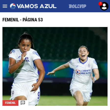
?
Es tendencia
:
Noticias Cruz Azul HOY
Cruz Azul – Filadelfia TV
FEMENIL - PÁGINA 53
ULTIMAS NOTICIAS
LEAGUES CUP
LIGA MX
FEMENIL
FUERZAS BÁSICAS
MERCADO DE FICHAJES
OPINIÓN
FEMENIL