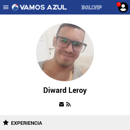
?
Es tendencia
:
Noticias Cruz Azul HOY
Cruz Azul – Filadelfia TV
ULTIMAS NOTICIAS
LEAGUES CUP
LIGA MX
FEMENIL
FUERZAS BÁSICAS
Diward Leroy
MERCADO DE FICHAJES
OPINIÓN
EXPERIENCIA