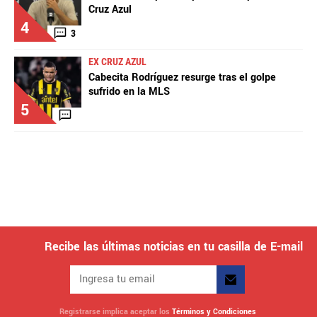
Cruz Azul
4
3
EX CRUZ AZUL
Cabecita Rodríguez resurge tras el golpe
sufrido en la MLS
5
Recibe las últimas noticias en tu casilla de E-mail
Registrarse implica aceptar los
Términos y Condiciones