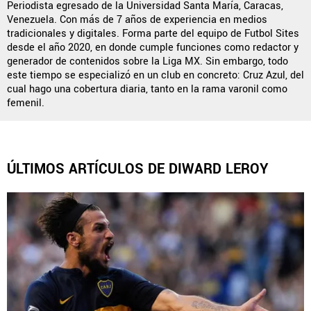
Periodista egresado de la Universidad Santa María, Caracas,
Venezuela. Con más de 7 años de experiencia en medios
tradicionales y digitales. Forma parte del equipo de Futbol Sites
desde el año 2020, en donde cumple funciones como redactor y
QUIENES SOMOS
|
STAFF
|
CONTACTO
generador de contenidos sobre la Liga MX. Sin embargo, todo
este tiempo se especializó en un club en concreto: Cruz Azul, del
Este portal es una sección especial del portal Bolavip.com
cual hago una cobertura diaria, tanto en la rama varonil como
con información destinada a los fans del Club.
femenil.
Esta sección no tiene relación alguna con el Club. Para visitar
el sitio oficial
haz click aquí
ÚLTIMOS ARTÍCULOS DE DIWARD LEROY
Términos y Condiciones
Políticas de Privacidad
Política Editorial
Ad Choices
Vamos Azul, al igual que Futbol Sites, es una
compañía perteneciente a Better Collective. Todos
los derechos reservados.