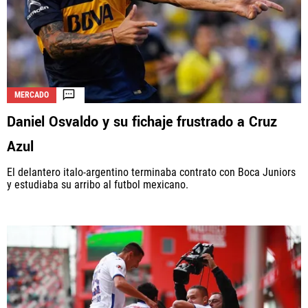
La aceptación de una de las ofertas presentadas en esta página
puede dar lugar a un pago a
Vamos Azul
. Este pago puede influir en
cómo y dónde aparecen los operadores de juego en la página y en el
MERCADO
orden en que aparecen, pero no influye en nuestras evaluaciones.
Daniel Osvaldo y su fichaje frustrado a Cruz
Azul
El delantero italo-argentino terminaba contrato con Boca Juniors
y estudiaba su arribo al futbol mexicano.