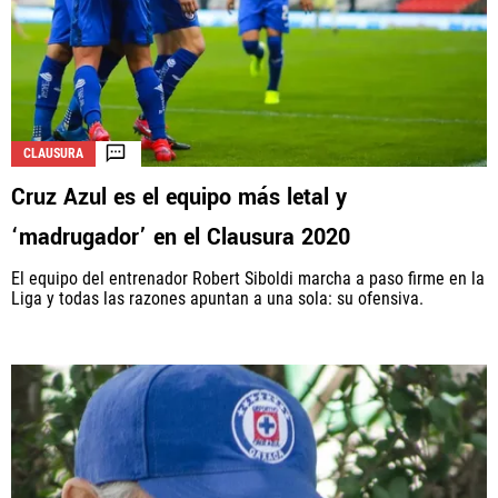
La aceptación de una de las ofertas presentadas en esta página
puede dar lugar a un pago a
Vamos Azul
. Este pago puede influir en
cómo y dónde aparecen los operadores de juego en la página y en el
CLAUSURA
orden en que aparecen, pero no influye en nuestras evaluaciones.
Cruz Azul es el equipo más letal y
‘madrugador’ en el Clausura 2020
El equipo del entrenador Robert Siboldi marcha a paso firme en la
Liga y todas las razones apuntan a una sola: su ofensiva.