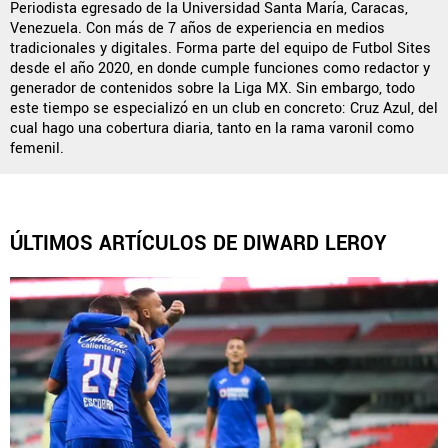
Periodista egresado de la Universidad Santa María, Caracas,
Venezuela. Con más de 7 años de experiencia en medios
tradicionales y digitales. Forma parte del equipo de Futbol Sites
desde el año 2020, en donde cumple funciones como redactor y
QUIENES SOMOS
|
STAFF
|
CONTACTO
generador de contenidos sobre la Liga MX. Sin embargo, todo
este tiempo se especializó en un club en concreto: Cruz Azul, del
Este portal es una sección especial del portal Bolavip.com
cual hago una cobertura diaria, tanto en la rama varonil como
con información destinada a los fans del Club.
femenil.
Esta sección no tiene relación alguna con el Club. Para visitar
el sitio oficial
haz click aquí
ÚLTIMOS ARTÍCULOS DE DIWARD LEROY
Términos y Condiciones
Políticas de Privacidad
Política Editorial
Ad Choices
Vamos Azul, al igual que Futbol Sites, es una
compañía perteneciente a Better Collective. Todos
los derechos reservados.