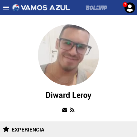
?
Es tendencia
:
Noticias Cruz Azul HOY
Cruz Azul – Filadelfia TV
ULTIMAS NOTICIAS
LEAGUES CUP
LIGA MX
FEMENIL
FUERZAS BÁSICAS
Diward Leroy
MERCADO DE FICHAJES
OPINIÓN
EXPERIENCIA