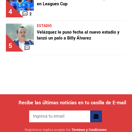
en Leagues Cup
4
2
ESTADIO
Velázquez le puso fecha al nuevo estadio y
lanzó un palo a Billy Álvarez
5
Recibe las últimas noticias en tu casilla de E-mail
Registrarse implica aceptar los
Términos y Condiciones