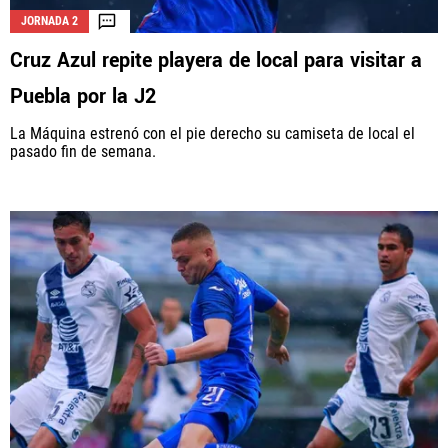
JORNADA 2
Cruz Azul repite playera de local para visitar a
La aceptación de una de las ofertas presentadas en esta página
Puebla por la J2
puede dar lugar a un pago a
Vamos Azul
. Este pago puede influir en
cómo y dónde aparecen los operadores de juego en la página y en el
La Máquina estrenó con el pie derecho su camiseta de local el
orden en que aparecen, pero no influye en nuestras evaluaciones.
pasado fin de semana.