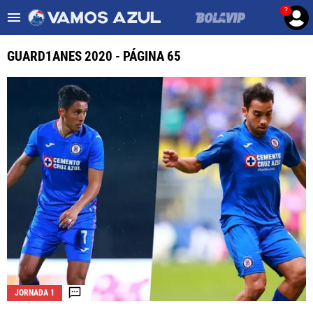
?
Es tendencia
:
Noticias Cruz Azul HOY
Mier podría salir de Cruz Az
GUARD1ANES 2020 - PÁGINA 65
ULTIMAS NOTICIAS
LEAGUES CUP
LIGA MX
FEMENIL
FUERZAS BÁSICAS
MERCADO DE FICHAJES
OPINIÓN
JORNADA 1